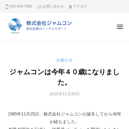
株
ュ
コ
092-554-7600
お問い合わせ
アクセス
式
ー
ン
会
テ
社
ン
ジ
メ
ャ
ツ
ニ
株
眼
ム
ュ
へ
ー
式
科
コ
ス
医
ン
会
キ
お知らせ
療
社
ッ
の
ジャムコンは今年４０歳になりまし
ジ
プ
ト
ャ
た。
ー
ム
タ
2025年11月25日
b
コ
ル
y
ン
サ
a
ポ
1985年11月25日、株式会社ジャムコンが誕生してから40年
d
ー
が経ちました。
m
ト
i